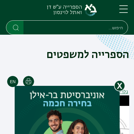
דילוג
דילוג
הספרייה ע"ש דן
לתוכן
לתפריט
ואתל לוינסון
ניווט
העיקרי
תפריט
חיפוש
חיפוש
ראשי
חיפוש
הספרייה למשפטים
הדפסה
גלריה - כל האלבומים