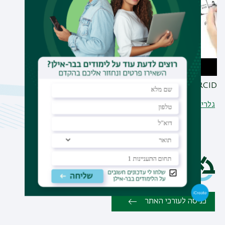
ORCID
גלריה - כל האלבומים
כניסה לעורכי האתר