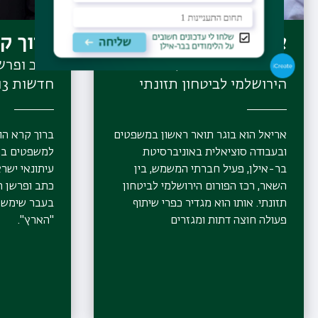
אריאל שוורץ
ברוך ק
מייסד ורכז הפורום, הפורום
כתב ופרשן
הירושלמי לביטחון תזונתי
חדשות 13
אריאל הוא בוגר תואר ראשון במשפטים
ברוך קרא הו
ובעבודה סוציאלית באוניברסיטת
למשפטים בלי
בר-אילן, פעיל חברתי המשמש, בין
עיתונאי ישר
השאר, רכז הפורום הירושלמי לביטחון
תזונתי. אותו הוא מגדיר כפרי שיתוף
בעבר שימש כ
פעולה חוצה דתות ומגזרים
"הארץ".