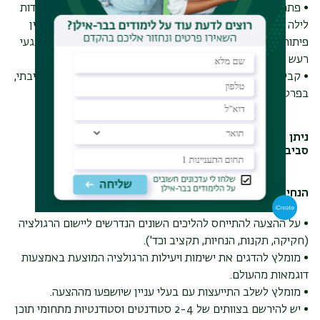
• פתרונות לעיצוב מדיניות עירונית מוסדרת למתן היתרים לעבודות
לילה הכוללת קריטריונים למזעור מפגעים סביבתיים, או לחלופין
פיתוח מערכת פרוצדורלית יעילה לטיפול בתלונות ציבור על מפגעי
רעש ואור, הכוללת מנגנוני מדידה ואכיפה.
• קביעת מנגנונים שיבטיחו שרשויות מנגישות לציבור מידע סביבתי,
בפרט בנושאי אקלים.
ניתן להציע אתגרי מדיניות נוספים בתחום משפט ומדיניות
סביבתית.
הנחיות לכתיבת הצעת מדיניות:
• על ההצעה להתייחס להליכים השונים הנדרשים ליישום הרגולציה
(חקיקה, תקנות, הנחיות, תקציב וכד').
• מומלץ להדגים את ישימות ויעילות הרגולציה המוצעת באמצעות
דוגמאות מהעולם.
• מומלץ לשלב התייעצות עם בעלי עניין שיושפעו מההצעה.
• יש להירשם בצוותים של 2-4 סטודנטים וסטודנטיות מתחומי תוכן