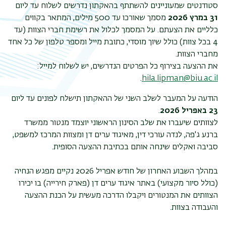
סטודנטים שמעוניינים להשתתף בהאקתון נדרשים לשלוח עד ליום
משנ
31 במרץ 2026
מסמך שאורכו עד 500 מילים, המתאר בקווים
כלליים את הצעתם. על המסמך לכלול את רשימת חברי הצוות (עד
4 בכל צוות) כולל שיוך מוסדי, כתובת מייל ומספר טלפון של כל אחד
מחברי הצוות.
את ההצעה בצירוף כל הפרטים הנדרשים, יש לשלוח למייל:
.
hila.lipman@biu.ac.il
הודעה על המעבר לשלב השני של ההאקתון תישלח לפונים עד ליום
23 באפריל 2026
.
לצוותים שיעברו את שלב הסינון הראשוני יוצמד מנטור ממשרד
ברנע ג'פה, לנדה עורכי דין, מאיגוד ערים דן ומצוות המרכז למשפט,
סביבה ואקלים שינחה אותם בכתיבת ההצעה הסופית.
במהלך השבוע האחרון של חודש אפריל 2026 נקיים מפגש הנחיה
(כולל סיור מקצועי) באתר איגוד ערים דן (פארק חירייה) בו יכירו
הצוותים את המנטורים ויקבלו הדרכה מעשית על הכנת ההצעה
והעבודה בצוות.