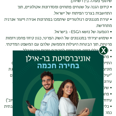
שיתופי פעולה בין רשויות).
• קידום הגנה על שטחים פתוחים ומסדרונות אקולוגיים, תוך
התחשבות בצרכי הפיתוח של ישראל.
• יצירת מנגנונים רגולטוריים שיתמכו בפתרונות אגירה וייצור אנרגיה
מתחדשת.
• הטמעה של נושא הESG- בישראל.
• שימוש יצירתי במנגנונים של השוק הפרטי, כגון קיזוז פחמן ויזמות
פרטיות, תוך הבטחת היעילות והממשק שלהם עם המשפט המדינתי.
• אימוץ כללי דיווח סביבתיים לחקיקת ניירות ערך ובכלל.
• פתרונות יצירתיים לצמצום בעיית הפסולת בישראל: למשל,
התייחסות לתחום האריזות-שימוש חוזר, הגדלת כמות, מנגנונים
מוניציפליים לעידוד צמצום פסולת במרחב העירוני/שכונתי, השגת
"יעילות פחמנית", פסולת בנייה, יוזמות לצמצום פסולת באירועים
עירוניים כמו פסטיבלים, אירועי ספורט והטמעתם לטווח הארוך.
• שימוש בכלי AI בעולם הרגולציה הסביבתית.
• פתרונות חקיקה/רגולציה לצמצום צריכה (כגון: מיסוי שקיות,
עידוד עסקים לצמצם חד"פ, מכרזי רכש ירוק למוסדות ציבור וכיוב')
• כלים רגולטוריים "רכים" לרתימת הציבור להתנהגות פרו-סביבתית
כמו: חיסכון באנרגיה, הפחתת פסולת, הפרדת פסולת וכד'.