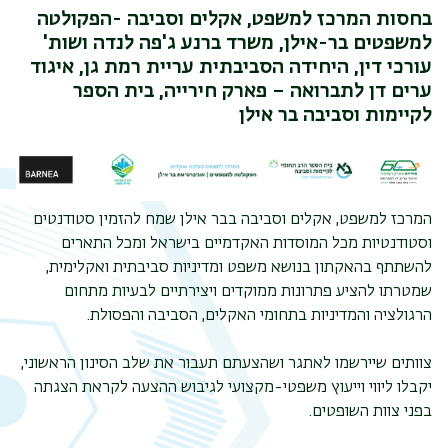
בחסות המרכז למשפט, אקלים וסביבה -הפקולטה
למשפטים בר-אילן, משרד ברנע ג'פה לנדה ושות'
עורכי דין,
היחידה הסביבתית עריית רמת גן,
איגוד
ערים דן לתברואה – פארק חירייה, בית הספר
לקיימות וסביבה בר אילן
המרכז למשפט, אקלים וסביבה בבר אילן שמח להזמין סטודנטים
וסטודנטיות מכל המוסדות האקדמיים בישראל ומכל התארים
להשתתף בהאקתון בנושא משפט ומדיניות סביבתית ואקלימית,
שמטרתו להציע פתרונות ממוקדים ויצירתיים לבעיות מתחום
הרגולציה והמדיניות בתחומי האקלים, הסביבה והפסולת.
צוותים שיירשמו לאתגר ושהצעתם תעבור את שלב הסינון הראשוני,
יקבלו ליווי וייעוץ משפטי-מקצועי לגיבוש ההצעה לקראת הצגתה
בפני צוות השופטים.
תפר