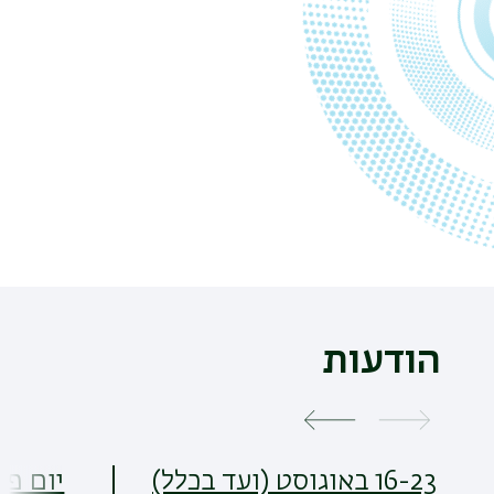
הודעות
16-23 באוגוסט (ועד בכלל)
יום פת