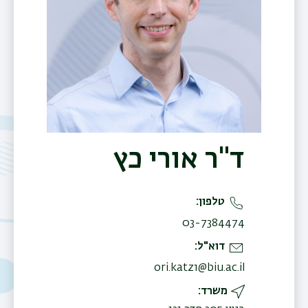
ד"ר אורי כץ
טלפון
03-7384474
דוא"ל
ori.katz1@biu.ac.il
משרד
תפר