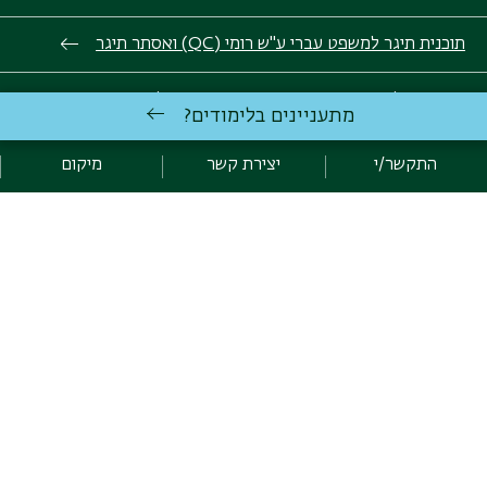
תוכנית תיגר למשפט עברי ע"ש רומי (QC) ואסתר תיגר
המעבדה למשפט, מדעי המידע ואתיקה דיגיטלית
מתעניינים בלימודים?
מרכז רקמן לקידום מעמד האשה
התקשר/י
יצירת קשר
מיקום
מרכז מנומדין למשפט יהודי ודמוקרטי
הודעות
16-23 באוגוסט (ועד בכלל)
יום פת
חופשה מרוכזת