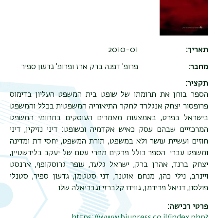
תאריך
2010-01
מחבר
פרופ' דפנה ברק ארז ופרופ' גדעון ספיר
תקציר
הספר בוחן את תרומתו של שופט בית המשפט העליון בדימוס
פרופסור יצחק אנגלרד לחקר התיאוריה המשפטית בכלל והמשפט
בישראל בפרט, באמצעות מאמרים העוסקים בתחומי המשפט
המרכזיים שבהם עסק כאיש אקדמיה וכשופט: דיני נזיקין, דיני
חוזים ועשיית עושר ולא במשפט, תורת המשפט, יחסי דת ומדינה
ומשפט עברי. הספר כולל פרקים מפרי עטם של יעקב בלידשטיין,
יצחק ברנד, אהרן ברק, ישראל גלעד, עופר גרוסקופף, ארנסט
ויינרב, נילי כהן, מנחם אוטנר, דני סטטמן, גדעון ספיר, סטנלי
פולסון, דניאל פרידמן, גווידו קלברזי וגבריאלה שלו.
פרטי רכישה
תפר
https://www.biupress.co.il/index.php?