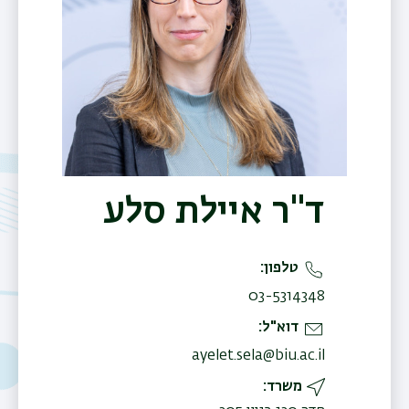
ד"ר איילת סלע
טלפון
03-5314348
דוא"ל
ayelet.sela@biu.ac.il
משרד
תפר