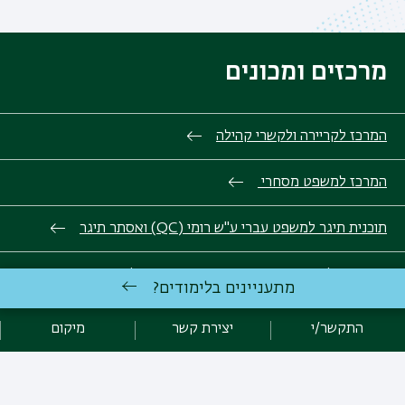
מרכזים ומכונים
המרכז לקריירה ולקשרי קהילה
המרכז למשפט מסחרי
תוכנית תיגר למשפט עברי ע"ש רומי (QC) ואסתר תיגר
המעבדה למשפט, מדעי המידע ואתיקה דיגיטלית
מתעניינים בלימודים?
מרכז רקמן לקידום מעמד האשה
התקשר/י
יצירת קשר
מיקום
מרכז מנומדין למשפט יהודי ודמוקרטי